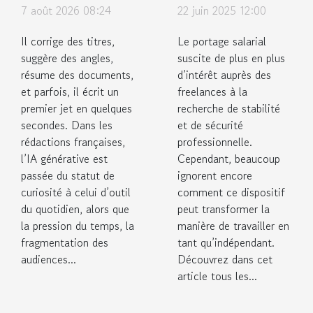
nouveau
salarial peut
7 août 2026 08:24
22 juin 2025 12:00
collègue
sécuriser
Il corrige des titres,
Le portage salarial
invisible des
votre carrière
suggère des angles,
suscite de plus en plus
rédactions
de freelance
résume des documents,
d’intérêt auprès des
modernes ?
et parfois, il écrit un
freelances à la
premier jet en quelques
recherche de stabilité
secondes. Dans les
et de sécurité
rédactions françaises,
professionnelle.
l’IA générative est
Cependant, beaucoup
passée du statut de
ignorent encore
curiosité à celui d’outil
comment ce dispositif
du quotidien, alors que
peut transformer la
la pression du temps, la
manière de travailler en
fragmentation des
tant qu’indépendant.
audiences...
Découvrez dans cet
article tous les...