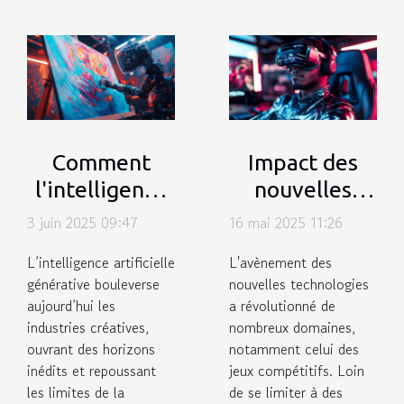
Comment
Impact des
l'intelligence
nouvelles
artificielle
technologies
3 juin 2025 09:47
16 mai 2025 11:26
générative
sur les
L’intelligence artificielle
L'avènement des
transforme-t-
performances
générative bouleverse
nouvelles technologies
elle les
dans les jeux
aujourd’hui les
a révolutionné de
industries
compétitifs
industries créatives,
nombreux domaines,
ouvrant des horizons
notamment celui des
créatives ?
inédits et repoussant
jeux compétitifs. Loin
les limites de la
de se limiter à des