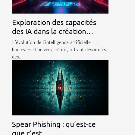
Exploration des capacités
des IA dans la création
d'images et de logos
L’évolution de l’intelligence artificielle
bouleverse l’univers créatif, offrant désormais
des...
Spear Phishing : qu’est-ce
que c’est